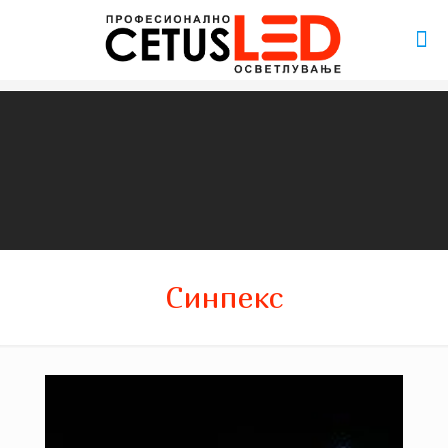
Синпекс